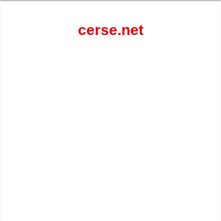
Перейти
к
содержанию
cerse.net