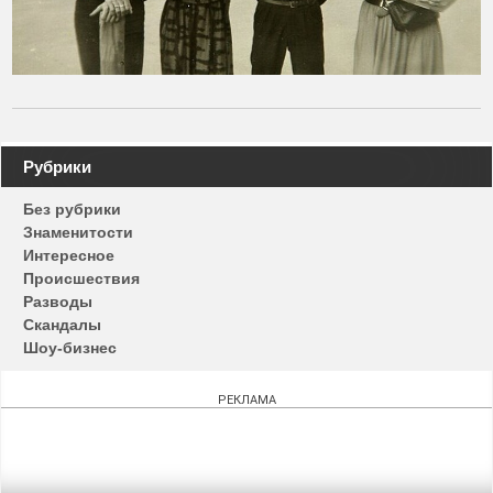
Навигация
Рубрики
по
Без рубрики
записям
Знаменитости
Интересное
Происшествия
Разводы
Скандалы
Шоу-бизнес
РЕКЛАМА