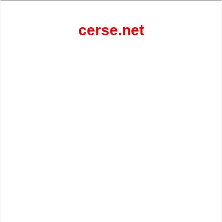
Перейти
к
содержанию
cerse.net