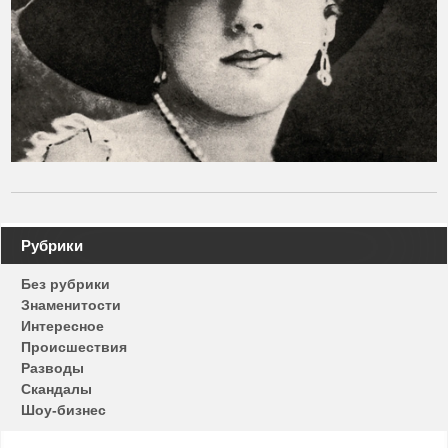
Навигация
Рубрики
по
Без рубрики
записям
Знаменитости
Интересное
Происшествия
Разводы
Скандалы
Шоу-бизнес