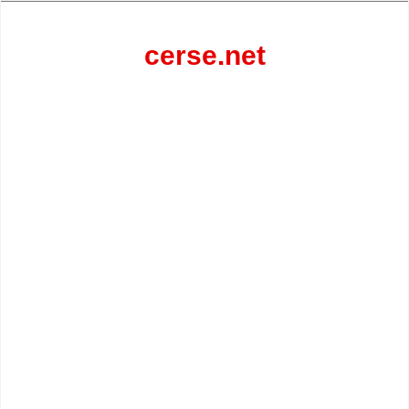
Перейти
к
содержанию
cerse.net