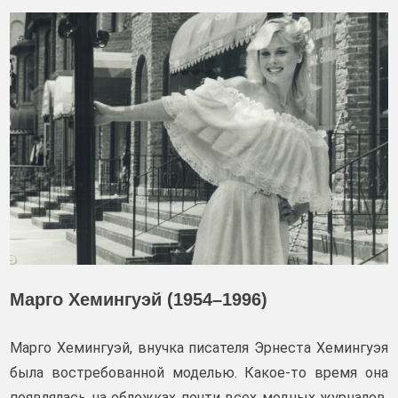
Марго Хемингуэй (1954–1996)
Марго Хемингуэй, внучка писателя Эрнеста Хемингуэя
была востребованной моделью. Какое-то время она
появлялась на обложках почти всех модных журналов.