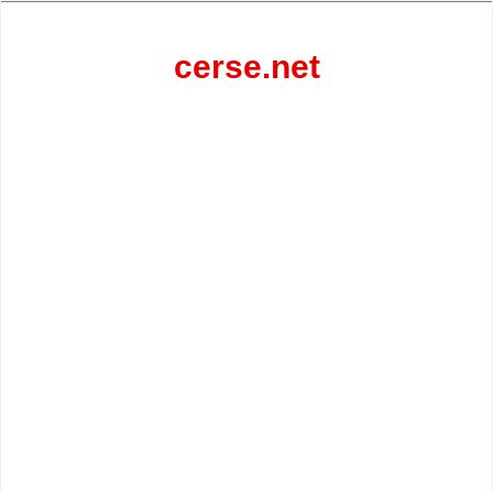
Перейти
к
содержанию
cerse.net