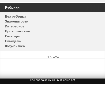
Навигация
Рубрики
по
Без рубрики
записям
Знаменитости
Интересное
Происшествия
Разводы
Скандалы
Шоу-бизнес
РЕКЛАМА
Все права защищены © cerse.net