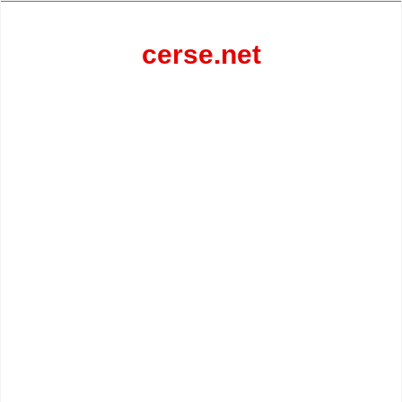
Перейти
к
содержанию
cerse.net