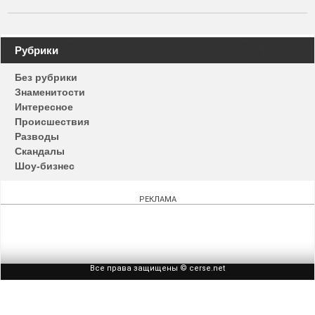
Навигация
Рубрики
по
Без рубрики
записям
Знаменитости
Интересное
Происшествия
Разводы
Скандалы
Шоу-бизнес
РЕКЛАМА
Все права защищены © cerse.net