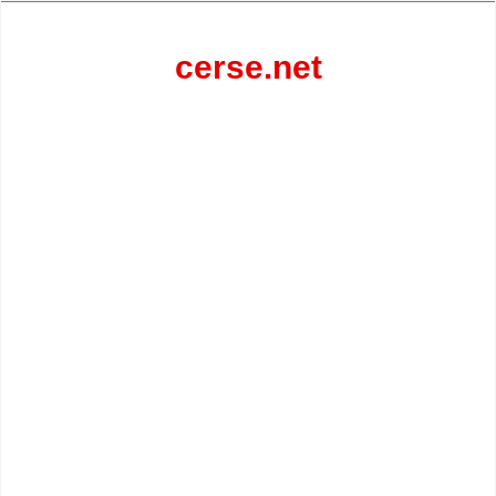
Перейти
к
содержанию
cerse.net