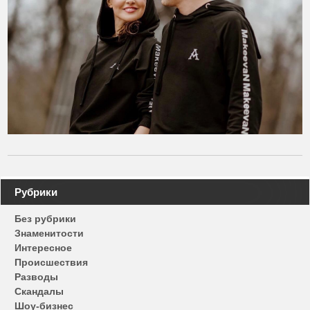
Навигация
Рубрики
по
Без рубрики
записям
Знаменитости
Интересное
Происшествия
Разводы
Скандалы
Шоу-бизнес