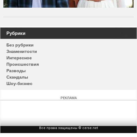
Навигация
Рубрики
по
Без рубрики
записям
Знаменитости
Интересное
Происшествия
Разводы
Скандалы
Шоу-бизнес
РЕКЛАМА
Все права защищены © cerse.net