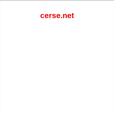
Перейти
к
содержанию
cerse.net