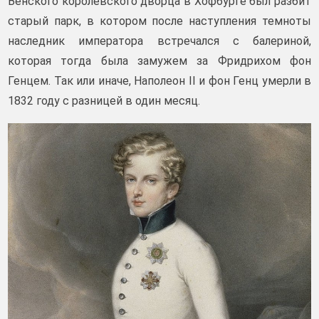
Венского королевского дворца в Хофбурге был разбит
старый парк, в котором после наступления темноты
наследник императора встречался с балериной,
которая тогда была замужем за Фридрихом фон
Генцем. Так или иначе, Наполеон II и фон Генц умерли в
1832 году с разницей в один месяц.