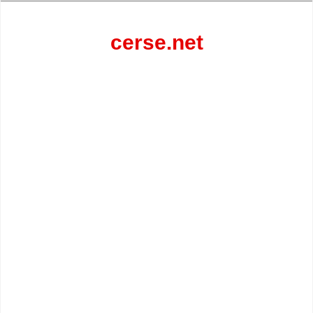
Перейти
к
содержанию
cerse.net