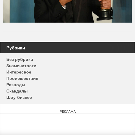
Навигация
Рубрики
по
Без рубрики
записям
Знаменитости
Интересное
Происшествия
Разводы
Скандалы
Шоу-бизнес
РЕКЛАМА