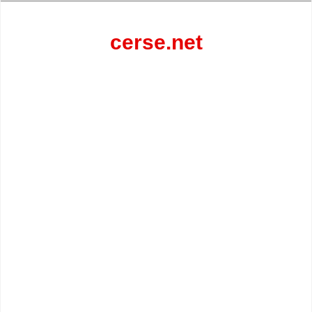
Перейти
к
содержанию
cerse.net