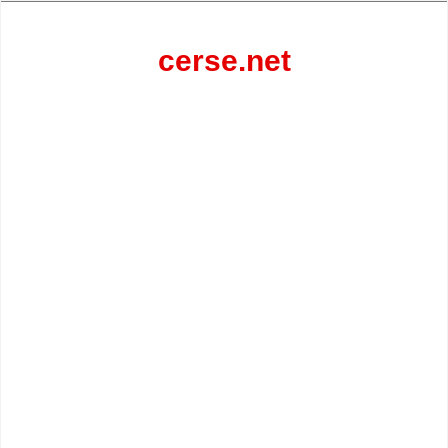
Перейти
к
содержанию
cerse.net