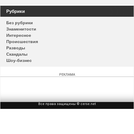
Навигация
Рубрики
по
Без рубрики
записям
Знаменитости
Интересное
Происшествия
Разводы
Скандалы
Шоу-бизнес
РЕКЛАМА
Все права защищены © cerse.net