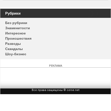
Навигация
Рубрики
по
Без рубрики
записям
Знаменитости
Интересное
Происшествия
Разводы
Скандалы
Шоу-бизнес
РЕКЛАМА
Все права защищены © cerse.net