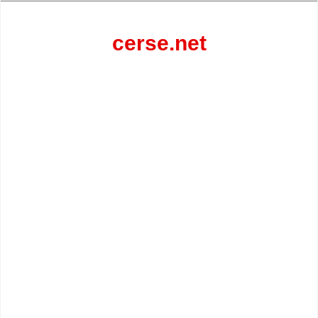
Перейти
к
содержанию
cerse.net