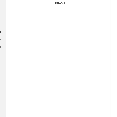
РЕКЛАМА
я
в
ь