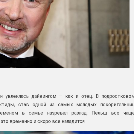
 увлеклась дайвингом — как и отец. В подростково
рктиды, став одной из самых молодых покорительни
временем в семье назревал разлад: Пельш все чащ
о это временно и скоро все наладится.