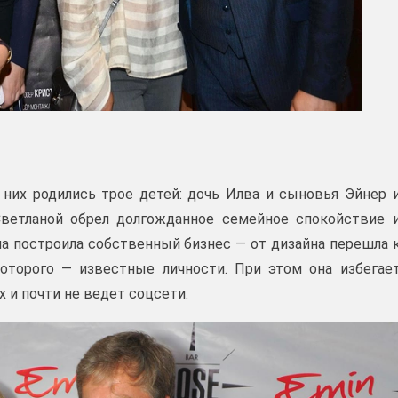
у них родились трое детей: дочь Илва и сыновья Эйнер 
Светланой обрел долгожданное семейное спокойствие 
ана построила собственный бизнес — от дизайна перешла 
которого — известные личности. При этом она избегае
х и почти не ведет соцсети.