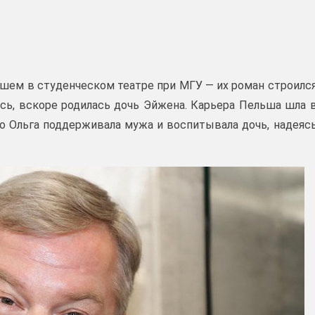
ьшем в студенческом театре при МГУ — их роман строилс
ись, вскоре родилась дочь Эйжена. Карьера Пельша шла 
 но Ольга поддерживала мужа и воспитывала дочь, надеяс