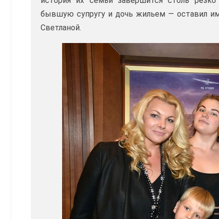
история их семьи завершится столь резко
бывшую супругу и дочь жильем — оставил им
Светланой.