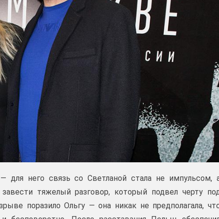
— для него связь со Светланой стала не импульсом, 
завести тяжелый разговор, который подвел черту по
рыве поразило Ольгу — она никак не предполагала, чт