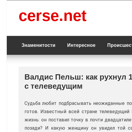
Перейти
к
cerse.net
содержанию
Знаменитости
Интересное
Происшес
Валдис Пельш: как рухнул 1
с телеведущим
Судьба любит подбрасывать неожиданные пов
готов. Известный всей стране телеведущий 
жизнь: он поставил точку в почти двадцатил
позади? И какую женщину он увидел той са