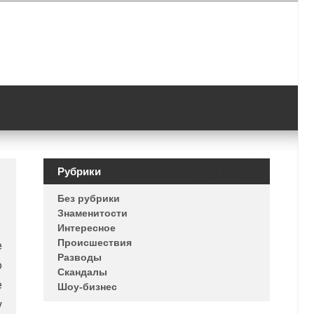
Рубрики
Без рубрики
Знаменитости
Интересное
Происшествия
е
Разводы
о
Скандалы
е
Шоу-бизнес
у