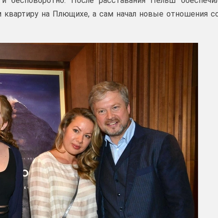
 и бесповоротно. После расставания Пельш обеспечи
 квартиру на Плющихе, а сам начал новые отношения с