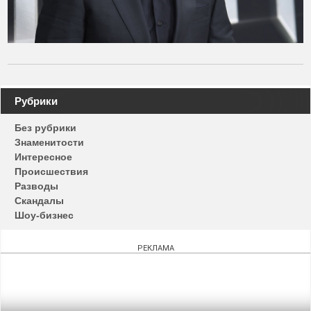
Навигация
Рубрики
по
Без рубрики
записям
Знаменитости
Интересное
Происшествия
Разводы
Скандалы
Шоу-бизнес
РЕКЛАМА