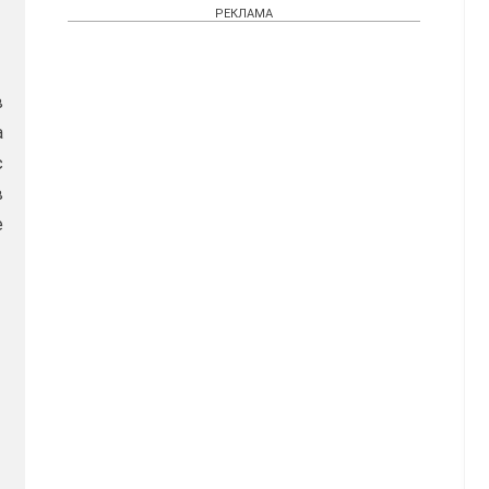
РЕКЛАМА
в
а
с
в
е