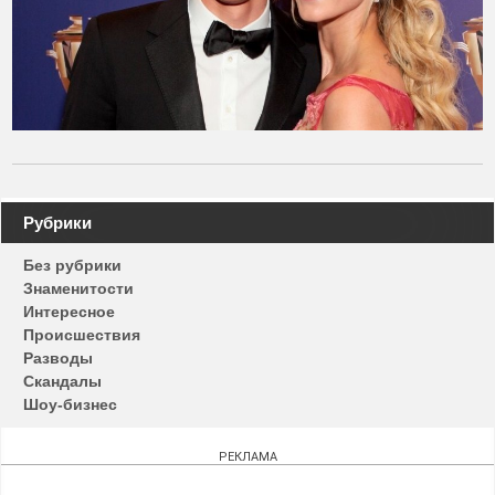
Навигация
Рубрики
по
Без рубрики
записям
Знаменитости
Интересное
Происшествия
Разводы
Скандалы
Шоу-бизнес
РЕКЛАМА