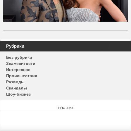
Навигация
Рубрики
по
Без рубрики
записям
Знаменитости
Интересное
Происшествия
Разводы
Скандалы
Шоу-бизнес
РЕКЛАМА