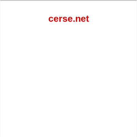
Перейти
к
содержанию
cerse.net